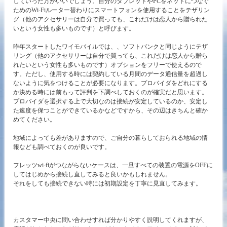
していった方がいいでしょう。自分のタブレットやPCをネットにつなぐ
ためのWi-Fiルーター替わりにスマートフォンを使用することをテザリン
グ（他のアクセサリーは自分で買っても、これだけは恋人から贈られた
いという女性も多いものです）と呼びます。
昨年スタートしたワイモバイルでは、、ソフトバンクと同じようにテザ
リング（他のアクセサリーは自分で買っても、これだけは恋人から贈ら
れたいという女性も多いものです）オプションをフリーで使えるので
す。ただし、使用する時には契約している月間のデータ通信量を超過し
ないように気をつけることが必要になります。プロバイダをどれにする
か決める時には前もって評判を下調べしておくのが確実だと思います。
プロバイダを選択する上で大切なのは接続が安定しているのか、安定し
た速度を保つことができているかなどですから、その辺はきちんと確か
めてください。
地域によっても差がありますので、ご自分の暮らしておられる地域の情
報なども調べておくのが良いです。
フレッツwi-fiがつながらないケースは、一旦すべての装置の電源をOFFに
してはじめから接続し直してみると良いかもしれません。
それをしても接続できない時には初期設定を丁寧に見直してみます。
カスタマー中央に問い合わせすれば分かりやすく説明してくれますが、