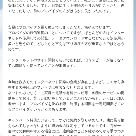
をしたのですが、間ちがえ立と思っています。確かに、金額はまあまあ
安価になりました。でも、頻繁にネット接続の不具合が起こったり、遅
くなったりで、前のプロバイダの方がはるかに良かったのです。
安易にプロバイダを乗り換えてしまったなと、悔やんでいます。
プロバイダの通信速度のことについてですが、ほとんどの方はインター
ネットを使用しての閲覧、データダウンロードするなどでとり訳使用が
多いと思うので、どちらかと言えば下り速度の方が重要なのではと思う
のです。
インターネットのサイト閲覧くらいであれば、沿うスピードが速くなく
ても問題なく使っていくことが出来ます。
今時は数多くのインターネット回線の企業が存在しますが、古くから存
在する大手NTTのフレッツは有名な会社と言えます。
ネットのみでなく、ご家庭の電話や有料テレビ等、各種のサービスの提
供をしており、苦しい戦いをしていると言われながらも、いっぱい加入
者がいます。プロバイダを決める際、利用する期間を一定期間掲げてい
るプロバイダがいろいろとあります。
キャンペーン特典だけ貰って、すぐに契約を取りやめたり、他に乗り換
えられてしまわないように違約金の設定をしているからです。万が一、
途中での解約を考える場合には、違約金のことを確かめてから手つづき