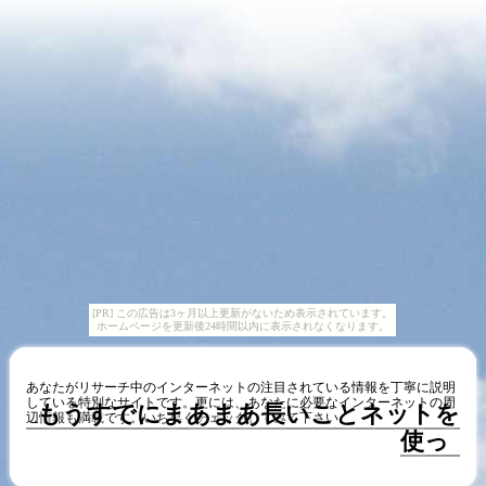
[PR] この広告は3ヶ月以上更新がないため表示されています。
ホームページを更新後24時間以内に表示されなくなります。
あなたがリサーチ中のインターネットの注目されている情報を丁寧に説明
している特別なサイトです。更には、あなたに必要なインターネットの周
もうすでにまあまあ長いことネットを
辺情報も満載です。いち早くチェックしてみて下さい。
使っ